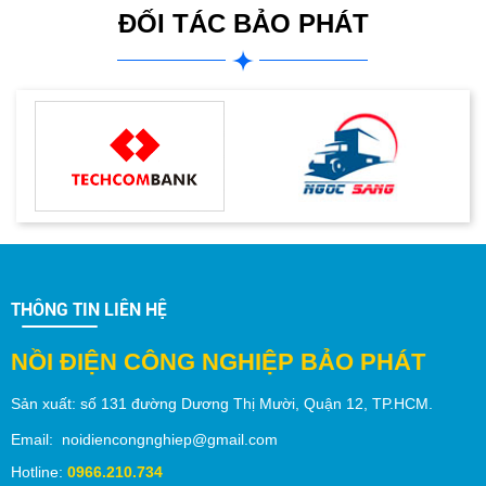
ĐỐI TÁC BẢO PHÁT
THÔNG TIN LIÊN HỆ
NỒI ĐIỆN CÔNG NGHIỆP BẢO PHÁT
Sản xuất:
số 131 đường Dương Thị Mười,
Quận 12
, TP.
HCM
.
Email: noidiencongnghiep@gmail.com
Hotline:
0966.210.734