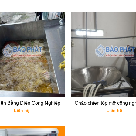
iên Bằng Điện Công Nghiệp
Chảo chiên tóp mỡ công ng
Bảo Phát
Phát
Liên hệ
Liên hệ