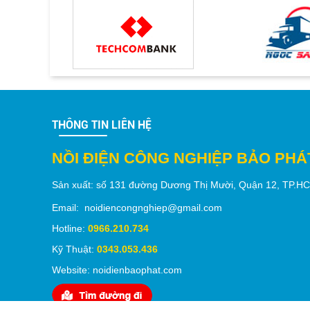
THÔNG TIN LIÊN HỆ
NỒI ĐIỆN CÔNG NGHIỆP BẢO PHÁ
Sản xuất:
số 131 đường Dương Thị Mười,
Quận 12
, TP.
H
Email: noidiencongnghiep@gmail.com
Hotline:
0966.210.734
Kỹ Thuật:
0343.053.436
Website: noidienbaophat.com