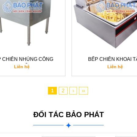
P CHIÊN NHÚNG CÔNG
BẾP CHIÊN KHOAI T
NGHIỆP
Liên hệ
Liên hệ
1
2
›
››
ĐỐI TÁC BẢO PHÁT