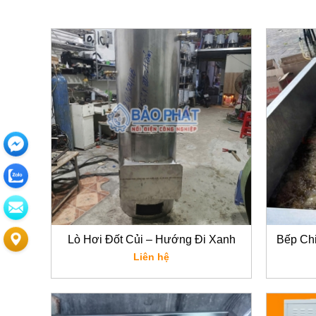
Lò Hơi Đốt Củi – Hướng Đi Xanh
Bếp Ch
Cho Sản Xuất Bền Vững Trong Thời
Liên hệ
Đại Mới