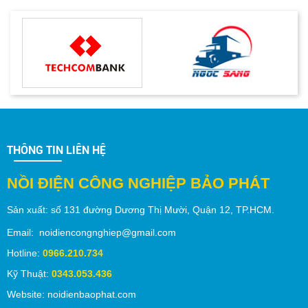
THÔNG TIN LIÊN HỆ
NỒI ĐIỆN CÔNG NGHIỆP BẢO PHÁT
Sản xuất:
số 131 đường Dương Thị Mười,
Quận 12
, TP.
HCM
.
Email: noidiencongnghiep@gmail.com
Hotline:
0966.210.734
Kỹ Thuật:
0343.053.436
Website: noidienbaophat.com