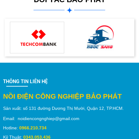
THÔNG TIN LIÊN HỆ
NỒI ĐIỆN CÔNG NGHIỆP BẢO PHÁT
Sản xuất:
số 131 đường Dương Thị Mười,
Quận 12
, TP.
HCM
.
Email: noidiencongnghiep@gmail.com
Hotline:
0966.210.734
Kỹ Thuật:
0343.053.436