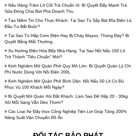
Nấu Hàng Trăm Lít Cốt Trà Chuẩn Vị: Bí Quyết Đẩy Mạnh Trà
Sữa Đóng Chai Bứt Phá Doanh Thu
Tạo Niềm Tin Cho Thực Khách: Tại Sao Tủ Sấy Bát Đĩa Điện Là
Đầu Tư Bắt Buộc?
Tại Sao Tủ Hấp Cơm Điện Hay Bị Cháy Mayso, Thủng Đáy? Bí
Quyết Bằng Mắt Thường
Xu Hướng Điện Hóa Bếp Nhà Hàng: Tại Sao Nồi Nấu 150 Lít
Trở Thành "Tiêu Chuẩn" Mới?
Kinh Nghiệm Mở Quán Phở Quy Mô Lớn: Bí Quyết Quản Lý Chi
Phí Nước Dùng Với Nồi Điện 200L
Kinh Nghiệm Mở Quán Phở Bình Dân: Nồi Nấu 50 Lít Có Đủ
Phục Vụ 100 Khách Mỗi Ngày?
Bí Quyết Mở Quán Xôi Đắt Khách: Làm Sao Để Hấp 20 - 30kg
Xôi Mỗi Sáng Vẫn Dẻo Thơm?
Các Loại Xe Đẩy Inox Công Nghiệp Tiện Lợi Giúp Tăng 200%
Năng Suất Vận Chuyển Đồ Ăn
ĐỐI TÁC BẢO PHÁT