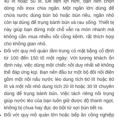
40 lít hoặc 50 lít. Để tiện lợi hơn, bạn nên chọn
dòng nồi inox chia ngăn. Một ngăn lớn dùng để
chứa nước dùng bún bò hoặc bún riêu, ngăn nhỏ
còn lại dùng để trụng bánh bún và rau sống. Thiết bị
này giúp bạn đứng một chỗ vẫn ra món nhanh mà
không cần mua nhiều nồi cồng kềnh, rất thích hợp
cho không gian nhỏ.
Đối với quy mô quán tầm trung có mặt bằng cố định
từ 100 đến 150 tô một ngày: Với lượng khách ổn
định này, việc dùng một chiếc nồi duy nhất sẽ không
thể đáp ứng kịp. Bạn nên đầu tư một bộ đôi nồi điện
gồm một nồi nấu nước lèo dung tích 60 lít hoặc 80
lít và một nồi nhỏ dung tích 20 lít hoặc 30 lít chuyên
dùng để trụng bánh bún. Việc tách riêng nồi trụng
giúp nước lèo của bạn luôn giữ được độ thanh ngọt,
không bị chua hay đục do bột từ sợi bún tiết ra.
Đối với quy mô quán lớn hoặc bếp ăn công nghiệp