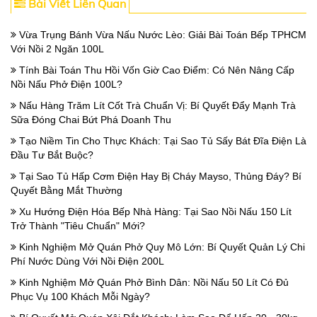
Bài Viết Liên Quan
Vừa Trụng Bánh Vừa Nấu Nước Lèo: Giải Bài Toán Bếp TPHCM
Với Nồi 2 Ngăn 100L
Tính Bài Toán Thu Hồi Vốn Giờ Cao Điểm: Có Nên Nâng Cấp
Nồi Nấu Phở Điện 100L?
Nấu Hàng Trăm Lít Cốt Trà Chuẩn Vị: Bí Quyết Đẩy Mạnh Trà
Sữa Đóng Chai Bứt Phá Doanh Thu
Tạo Niềm Tin Cho Thực Khách: Tại Sao Tủ Sấy Bát Đĩa Điện Là
Đầu Tư Bắt Buộc?
Tại Sao Tủ Hấp Cơm Điện Hay Bị Cháy Mayso, Thủng Đáy? Bí
Quyết Bằng Mắt Thường
Xu Hướng Điện Hóa Bếp Nhà Hàng: Tại Sao Nồi Nấu 150 Lít
Trở Thành "Tiêu Chuẩn" Mới?
Kinh Nghiệm Mở Quán Phở Quy Mô Lớn: Bí Quyết Quản Lý Chi
Phí Nước Dùng Với Nồi Điện 200L
Kinh Nghiệm Mở Quán Phở Bình Dân: Nồi Nấu 50 Lít Có Đủ
Phục Vụ 100 Khách Mỗi Ngày?