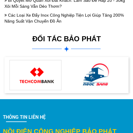
Bí Quyết Mở Quán Xôi Đắt Khách: Làm Sao Để Hấp 20 - 30kg
Xôi Mỗi Sáng Vẫn Dẻo Thơm?
Các Loại Xe Đẩy Inox Công Nghiệp Tiện Lợi Giúp Tăng 200%
Năng Suất Vận Chuyển Đồ Ăn
ĐỐI TÁC BẢO PHÁT
THÔNG TIN LIÊN HỆ
NỒI ĐIỆN CÔNG NGHIỆP BẢO PHÁT