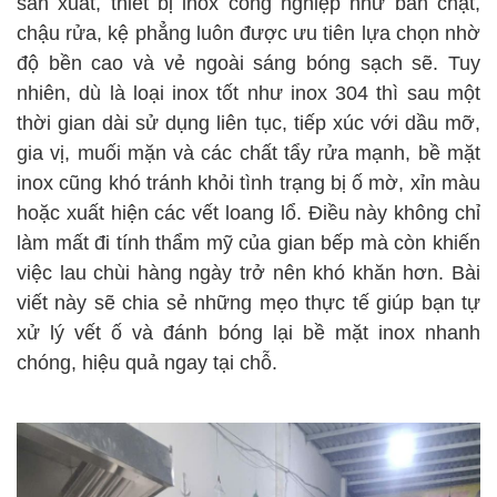
sản xuất, thiết bị inox công nghiệp như bàn chặt,
chậu rửa, kệ phẳng luôn được ưu tiên lựa chọn nhờ
độ bền cao và vẻ ngoài sáng bóng sạch sẽ. Tuy
nhiên, dù là loại inox tốt như inox 304 thì sau một
thời gian dài sử dụng liên tục, tiếp xúc với dầu mỡ,
gia vị, muối mặn và các chất tẩy rửa mạnh, bề mặt
inox cũng khó tránh khỏi tình trạng bị ố mờ, xỉn màu
hoặc xuất hiện các vết loang lổ. Điều này không chỉ
làm mất đi tính thẩm mỹ của gian bếp mà còn khiến
việc lau chùi hàng ngày trở nên khó khăn hơn. Bài
viết này sẽ chia sẻ những mẹo thực tế giúp bạn tự
xử lý vết ố và đánh bóng lại bề mặt inox nhanh
chóng, hiệu quả ngay tại chỗ.