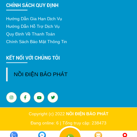
CHÍNH SÁCH QUY ĐỊNH
Hướng Dẫn Gia Hạn Dịch Vụ
Hướng Dẫn Hỗ Trợ Dịch Vụ
Quy Định Về Thanh Toán
Chính Sách Bảo Mật Thông Tin
KẾT NỐI VỚI CHÚNG TÔI
NỒI ĐIỆN BẢO PHÁT
Copyright (c) 2022
NỒI ĐIỆN BẢO PHÁT
Đang online: 6 | Tổng truy cập: 238473