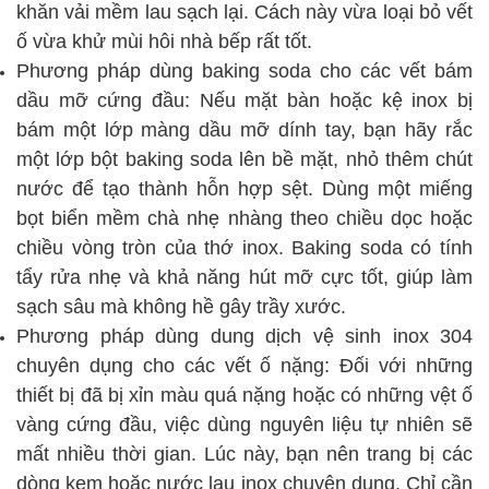
khăn vải mềm lau sạch lại. Cách này vừa loại bỏ vết
ố vừa khử mùi hôi nhà bếp rất tốt.
Phương pháp dùng baking soda cho các vết bám
dầu mỡ cứng đầu: Nếu mặt bàn hoặc kệ inox bị
bám một lớp màng dầu mỡ dính tay, bạn hãy rắc
một lớp bột baking soda lên bề mặt, nhỏ thêm chút
nước để tạo thành hỗn hợp sệt. Dùng một miếng
bọt biển mềm chà nhẹ nhàng theo chiều dọc hoặc
chiều vòng tròn của thớ inox. Baking soda có tính
tẩy rửa nhẹ và khả năng hút mỡ cực tốt, giúp làm
sạch sâu mà không hề gây trầy xước.
Phương pháp dùng dung dịch vệ sinh inox 304
chuyên dụng cho các vết ố nặng: Đối với những
thiết bị đã bị xỉn màu quá nặng hoặc có những vệt ố
vàng cứng đầu, việc dùng nguyên liệu tự nhiên sẽ
mất nhiều thời gian. Lúc này, bạn nên trang bị các
dòng kem hoặc nước lau inox chuyên dụng. Chỉ cần