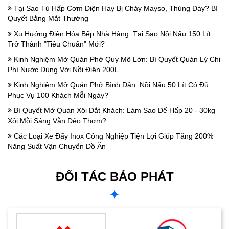
Tại Sao Tủ Hấp Cơm Điện Hay Bị Cháy Mayso, Thủng Đáy? Bí
Quyết Bằng Mắt Thường
Xu Hướng Điện Hóa Bếp Nhà Hàng: Tại Sao Nồi Nấu 150 Lít
Trở Thành "Tiêu Chuẩn" Mới?
Kinh Nghiệm Mở Quán Phở Quy Mô Lớn: Bí Quyết Quản Lý Chi
Phí Nước Dùng Với Nồi Điện 200L
Kinh Nghiệm Mở Quán Phở Bình Dân: Nồi Nấu 50 Lít Có Đủ
Phục Vụ 100 Khách Mỗi Ngày?
Bí Quyết Mở Quán Xôi Đắt Khách: Làm Sao Để Hấp 20 - 30kg
Xôi Mỗi Sáng Vẫn Dẻo Thơm?
Các Loại Xe Đẩy Inox Công Nghiệp Tiện Lợi Giúp Tăng 200%
Năng Suất Vận Chuyển Đồ Ăn
ĐỐI TÁC BẢO PHÁT