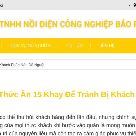
nh chào Quý khách
Nồi Điện Bảo Phát kính chào Quý kh
DỊCH VỤ SỬA CHỮA
TIN TỨC
LIÊN HỆ
 Khách Phàn Nàn Đồ Nguội
Thức Ăn 15 Khay Để Tránh Bị Khách
ó thể thu hút khách hàng đến lần đầu, nhưng chính s
hung của mọi thực khách khi bước vào quán là mong mu
iá trị của nguyên liệu mà còn tạo ra cảm giác phục vụ th