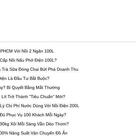
TPHCM Với Nồi 2 Ngăn 100L
 Cấp Nồi Nấu Phở Điện 100L?
h Trà Sữa Đóng Chai Bứt Phá Doanh Thu
Điện Là Đầu Tư Bắt Buộc?
áy? Bí Quyết Bằng Mắt Thường
Lít Trở Thành "Tiêu Chuẩn" Mới?
ý Chi Phí Nước Dùng Với Nồi Điện 200L
 Đủ Phục Vụ 100 Khách Mỗi Ngày?
 30kg Xôi Mỗi Sáng Vẫn Dẻo Thơm?
 200% Năng Suất Vận Chuyển Đồ Ăn