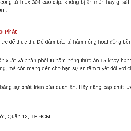
công từ Inox 304 cao cấp, không bị ăn mòn hay gỉ sét 
ăm.
o Phát
lực để thực thi. Để đảm bảo tủ hâm nóng hoạt động bền 
sản xuất và phân phối tủ hâm nóng thức ăn 15 khay hàn
g, mà còn mang đến cho bạn sự an tâm tuyệt đối với ch
ăng sự phát triển của quán ăn. Hãy nâng cấp chất l
ời, Quận 12, TP.HCM