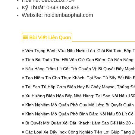
Hotline: 0966.210.734
Kỹ Thuật: 0343.053.436
Website: noidienbaophat.com
Bài Viết Liên Quan
Vừa Trụng Bánh Vừa Nấu Nước Lèo: Giải Bài Toán Bếp 
Tính Bài Toán Thu Hồi Vốn Giờ Cao Điểm: Có Nên Nâng
Nấu Hàng Trăm Lít Cốt Trà Chuẩn Vị: Bí Quyết Đẩy Mạn
Tạo Niềm Tin Cho Thực Khách: Tại Sao Tủ Sấy Bát Đĩa 
Tại Sao Tủ Hấp Cơm Điện Hay Bị Cháy Mayso, Thủng Đ
Xu Hướng Điện Hóa Bếp Nhà Hàng: Tại Sao Nồi Nấu 150 
Kinh Nghiệm Mở Quán Phở Quy Mô Lớn: Bí Quyết Quản L
Kinh Nghiệm Mở Quán Phở Bình Dân: Nồi Nấu 50 Lít Có
Bí Quyết Mở Quán Xôi Đắt Khách: Làm Sao Để Hấp 20 -
Các Loại Xe Đẩy Inox Công Nghiệp Tiện Lợi Giúp Tăng