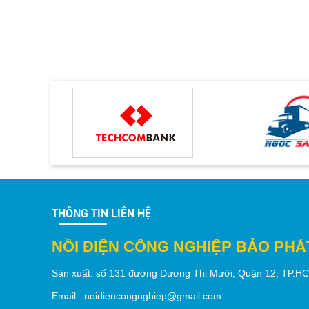
THÔNG TIN LIÊN HỆ
NỒI ĐIỆN CÔNG NGHIỆP BẢO PHÁ
Sản xuất:
số 131 đường Dương Thị Mười,
Quận 12
, TP.
H
Email: noidiencongnghiep@gmail.com