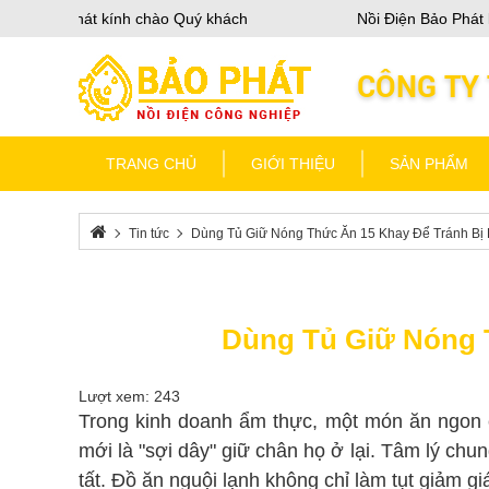
ện Bảo Phát kính chào Quý khách
Nồi Điện Bảo Phát kí
TRANG CHỦ
GIỚI THIỆU
SẢN PHẨM
Tin tức
Dùng Tủ Giữ Nóng Thức Ăn 15 Khay Để Tránh Bị
Dùng Tủ Giữ Nóng 
Lượt xem: 243
Trong kinh doanh ẩm thực, một món ăn ngon c
mới là "sợi dây" giữ chân họ ở lại. Tâm lý c
tất. Đồ ăn nguội lạnh không chỉ làm tụt giảm g