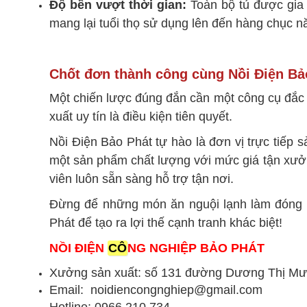
Độ bền vượt thời gian:
Toàn bộ tủ được gia 
mang lại tuổi thọ sử dụng lên đến hàng chục n
Chốt đơn thành công cùng Nồi Điện Bả
Một chiến lược đúng đắn cần một công cụ đắc 
xuất uy tín là điều kiện tiên quyết.
Nồi Điện Bảo Phát tự hào là đơn vị trực tiếp 
một sản phẩm chất lượng với mức giá tận xưởn
viên luôn sẵn sàng hỗ trợ tận nơi.
Đừng để những món ăn nguội lạnh làm đóng b
Phát để tạo ra lợi thế cạnh tranh khác biệt!
NỒI ĐIỆN
CÔ
NG NGHIỆP BẢO PHÁT
Xưởng sản xuất: số 131 đường Dương Thị Mư
Email: noidiencongnghiep@gmail.com