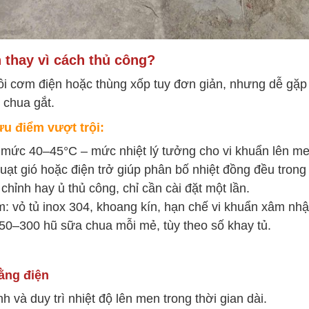
n thay vì cách thủ công?
 cơm điện hoặc thùng xốp tuy đơn giản, nhưng dễ gặp 
 chua gắt.
ưu điểm vượt trội:
ở mức 40–45°C – mức nhiệt lý tưởng cho vi khuẩn lên me
uạt gió hoặc điện trở giúp phân bố nhiệt đồng đều trong
chỉnh hay ủ thủ công, chỉ cần cài đặt một lần.
: vỏ tủ inox 304, khoang kín, hạn chế vi khuẩn xâm nhậ
 50–300 hũ sữa chua mỗi mẻ, tùy theo số khay tủ.
ằng điện
h và duy trì nhiệt độ lên men trong thời gian dài.