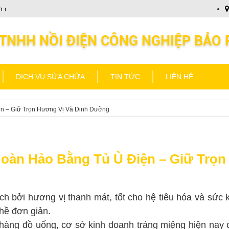
chào Quý khách
Nồi Điện Bảo Phát kính chào Quý khách
DỊCH VỤ SỬA CHỮA
TIN TỨC
LIÊN HỆ
n – Giữ Trọn Hương Vị Và Dinh Dưỡng
oàn Hảo Bằng Tủ Ủ Điện – Giữ Trọn
ch bởi hương vị thanh mát, tốt cho hệ tiêu hóa và sức
hề đơn giản.
àng đồ uống, cơ sở kinh doanh tráng miệng hiện nay ch