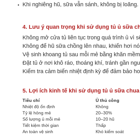
Khi nghiêng hũ, sữa vẫn sánh, không bị loãng.
4. Lưu ý quan trọng khi sử dụng tủ ủ sữa c
Không mở cửa tủ liên tục trong quá trình ủ vì s
Không để hũ sữa chồng lên nhau, khiến hơi nó
Vệ sinh khoang tủ sau mỗi mẻ bằng khăn mềm
Đặt tủ ở nơi khô ráo, thoáng khí, tránh gần ng
Kiểm tra cảm biến nhiệt định kỳ để đảm bảo hoạ
5. Lợi ích kinh tế khi sử dụng tủ ủ sữa chu
Tiêu chí
Ủ thủ công
Nhiệt độ ổn định
Không
Tỷ lệ hỏng mẻ
20–30%
Số lượng ủ mỗi mẻ
10–20 hũ
Tiết kiệm thời gian
Thấp
An toàn vệ sinh
Khó kiểm soát