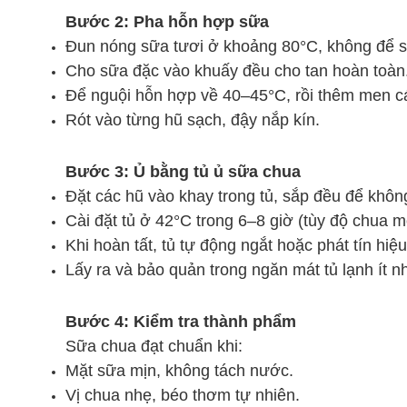
Bước 2: Pha hỗn hợp sữa
Đun nóng sữa tươi ở khoảng 80°C, không để s
Cho sữa đặc vào khuấy đều cho tan hoàn toàn
Để nguội hỗn hợp về 40–45°C, rồi thêm men cá
Rót vào từng hũ sạch, đậy nắp kín.
Bước 3: Ủ bằng tủ ủ sữa chua
Đặt các hũ vào khay trong tủ, sắp đều để không
Cài đặt tủ ở 42°C trong 6–8 giờ (tùy độ chua 
Khi hoàn tất, tủ tự động ngắt hoặc phát tín hiệ
Lấy ra và bảo quản trong ngăn mát tủ lạnh ít n
Bước 4: Kiểm tra thành phẩm
Sữa chua đạt chuẩn khi:
Mặt sữa mịn, không tách nước.
Vị chua nhẹ, béo thơm tự nhiên.