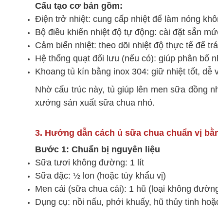
Cấu tạo cơ bản gồm:
Điện trở nhiệt: cung cấp nhiệt để làm nóng khô
Bộ điều khiển nhiệt độ tự động: cài đặt sẵn mức
Cảm biến nhiệt: theo dõi nhiệt độ thực tế để trá
Hệ thống quạt đối lưu (nếu có): giúp phân bố n
Khoang tủ kín bằng inox 304: giữ nhiệt tốt, dễ 
Nhờ cấu trúc này, tủ giúp lên men sữa đồng n
xưởng sản xuất sữa chua nhỏ.
3. Hướng dẫn cách ủ sữa chua chuẩn vị bằn
Bước 1: Chuẩn bị nguyên liệu
Sữa tươi không đường: 1 lít
Sữa đặc: ½ lon (hoặc tùy khẩu vị)
Men cái (sữa chua cái): 1 hũ (loại không đườn
Dụng cụ: nồi nấu, phới khuấy, hũ thủy tinh hoặ