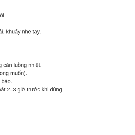
ôi
.
i, khuấy nhẹ tay.
 cản luồng nhiệt.
mong muốn).
u báo.
hất 2–3 giờ trước khi dùng.