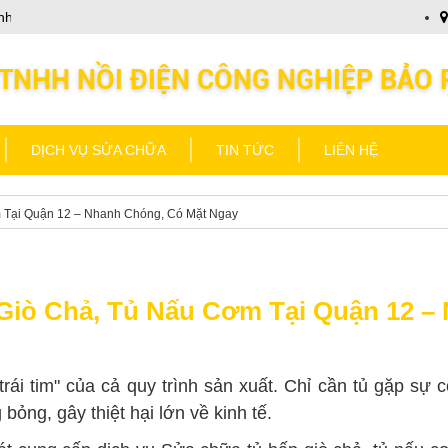
 chào Quý khách
Nồi Điện Bảo Phát kính chào Quý khá
DỊCH VỤ SỬA CHỮA
TIN TỨC
LIÊN HỆ
 Tại Quận 12 – Nhanh Chóng, Có Mặt Ngay
iò Chả, Tủ Nấu Cơm Tại Quận 12 –
trái tim" của cả quy trình sản xuất. Chỉ cần tủ gặp s
ỏng, gây thiệt hại lớn về kinh tế.