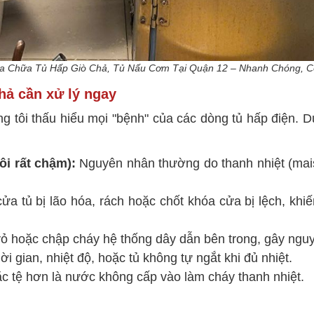
a Chữa Tủ Hấp Giò Chả, Tủ Nấu Cơm Tại Quận 12 – Nhanh Chóng, C
hả cần xử lý ngay
úng tôi thấu hiểu mọi "bệnh" của các dòng tủ hấp điện. 
ôi rất chậm):
Nguyên nhân thường do thanh nhiệt (mais
a tủ bị lão hóa, rách hoặc chốt khóa cửa bị lệch, khi
 vỏ hoặc chập cháy hệ thống dây dẫn bên trong, gây ng
i gian, nhiệt độ, hoặc tủ không tự ngắt khi đủ nhiệt.
c tệ hơn là nước không cấp vào làm cháy thanh nhiệt.