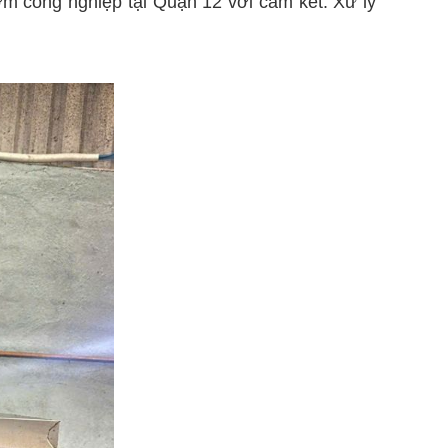
ơm công nghiệp tại Quận 12 với cam kết: Xử lý