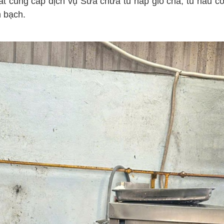
t cung cấp dịch vụ Sửa chữa tủ hấp giò chả, tủ nấu c
h bạch.