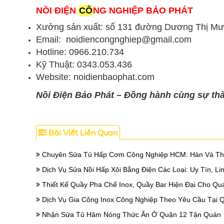
NỒI ĐIỆN
CÔ
NG NGHIỆP BẢO PHÁT
Xưởng sản xuất: số 131 đường Dương Thị Mư
Email: noidiencongnghiep@gmail.com
Hotline: 0966.210.734
Kỹ Thuật: 0343.053.436
Website: noidienbaophat.com
Nồi Điện Bảo Phát – Đồng hành cùng sự thà
Bài Viết Liên Quan
Chuyên Sửa Tủ Hấp Cơm Công Nghiệp HCM: Hàn Vá Th
Dịch Vụ Sửa Nồi Hấp Xôi Bằng Điện Các Loại: Uy Tín, Li
Thiết Kế Quầy Pha Chế Inox, Quầy Bar Hiện Đại Cho Qu
Dịch Vụ Gia Công Inox Công Nghiệp Theo Yêu Cầu Tại Q
Nhận Sửa Tủ Hâm Nóng Thức Ăn Ở Quận 12 Tận Quán