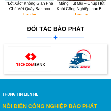
ăn
"Lột Xác" Không Gian Pha
Máng Hút Mùi – Chụp Hút
n
Chế Với Quầy Bar Inox
Khói Công Nghiệp Inox Bảo
304: Sang Trọng, Chuyên
Liên hệ
Phát: Giải Pháp "Thoáng
Liên hệ
Nghiệp, Thu Hút Mọi Ánh
Sạch" Cho Bếp Nhà Hàng
Nhìn
ĐỐI TÁC BẢO PHÁT
THÔNG TIN LIÊN HỆ
NỒI ĐIỆN CÔNG NGHIỆP BẢO PHÁT